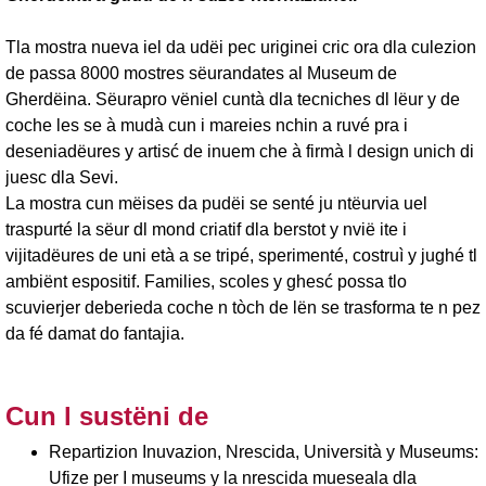
Tla mostra nueva iel da udëi pec uriginei cric ora dla culezion
de passa 8000 mostres sëurandates al Museum de
Gherdëina. Sëurapro vëniel cuntà dla tecniches dl lëur y de
coche les se à mudà cun i mareies nchin a ruvé pra i
deseniadëures y artisć de inuem che à firmà l design unich di
juesc dla Sevi.
La mostra cun mëises da pudëi se senté ju ntëurvia uel
traspurté la sëur dl mond criatif dla berstot y nvië ite i
vijitadëures de uni età a se tripé, sperimenté, costruì y jughé tl
ambiënt espositif. Families, scoles y ghesć possa tlo
scuvierjer deberieda coche n tòch de lën se trasforma te n pez
da fé damat do fantajia.
Cun l sustëni de
Repartizion Inuvazion, Nrescida, Università y Museums:
Ufize per I museums y la nrescida mueseala dla