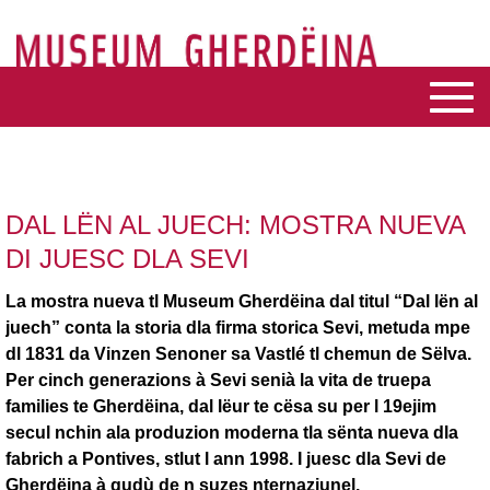
DAL LËN AL JUECH: MOSTRA NUEVA
DI JUESC DLA SEVI
La mostra nueva tl Museum Gherdëina dal titul “Dal lën al
juech” conta la storia dla firma storica
Sevi
, metuda mpe
dl 1831 da Vinzen Senoner sa Vastlé tl chemun de Sëlva.
Per cinch generazions à Sevi senià la vita de truepa
families te Gherdëina, dal lëur te cësa su per l 19ejim
secul nchin ala produzion moderna tla sënta nueva dla
fabrich a Pontives, stlut l ann 1998. I juesc dla Sevi de
Gherdëina à gudù de n suzes nternaziunel.