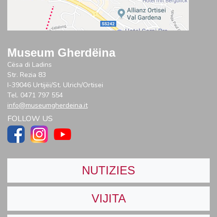
Museum Gherdëina
Cësa di Ladins
Str. Rezia 83
I-39046 Urtijëi/St. Ulrich/Ortisei
Tel. 0471 797 554
info@museumgherdeina.it
FOLLOW US
NUTIZIES
VIJITA