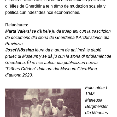
dl’ëiles de Gherdëina te n tëmp de mudazion soziela y
politica cun ndesfides nce economiches.
Reladëures:
M
arta Valersi
se dà bele ju da truep ani cun la trascrizion
de documënc dla storia de Gherdëina tl Archif storich dla
Pruvinzia.
Josef Nössing
lëura da n grum de ani incà te deplù
pruiec dl Museum y se dà ju cun la storia dl nridlamënt de
Gherdëina. Ël ie nce autëur dla publicaziun nueva
"Frühes Gröden" data ora dal Museum Gherdëina
d’autonn 2023.
Foto: ntëur l
1948.
Marieusa
Bergmeister
dla Mëunies