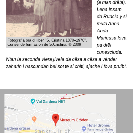
(a man drëta),
Lena Insam
da Ruacia y si
muta Anna.
Anda
Marieusa fova
Fotografia ora dl liber "S. Cristina 1870–1970",
Cunsëi de furmazion de S.Cristina, © 2009
pa drët
cunesciuda:
Ntan la seconda viera jivela da cësa a cësa a vënder
zaharin l nascundan bel sot te si chitl, ajache l fova pruibì.