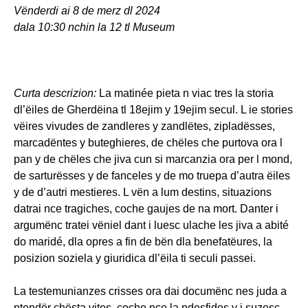
Vënderdi ai 8 de merz dl 2024
dala 10:30 nchin la 12 tl Museum
Curta descrizion:
La matinée pieta n viac tres la storia
dl’ëiles de Gherdëina tl 18ejim y 19ejim secul. L ie stories
vëires vivudes de zandleres y zandlëtes, zipladësses,
marcadëntes y buteghieres, de chëles che purtova ora l
pan y de chëles che jiva cun si marcanzia ora per l mond,
de sarturësses y de fanceles y de mo truepa d’autra ëiles
y de d’autri mestieres. L vën a lum destins, situazions
datrai nce tragiches, coche gaujes de na mort. Danter i
argumënc tratei vëniel dant i luesc ulache les jiva a abité
do maridé, dla opres a fin de bën dla benefatëures, la
posizion soziela y giuridica dl’ëila ti seculi passei.
La testemunianzes crisses ora dai documënc nes juda a
ntendër chësta vites, coche nce la ndesfides y i suzesc