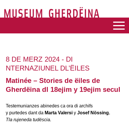
8 DE MERZ 2024 - DI
NTERNAZIUNEL DL’ËILES
Matinée – Stories de ëiles de
Gherdëina dl 18ejim y 19ejim secul
Testemunianzes abinedes ca ora di archifs
y purtedes dant da
Marta Valersi
y
Josef Nössing.
Tla rujeneda tudëscia.