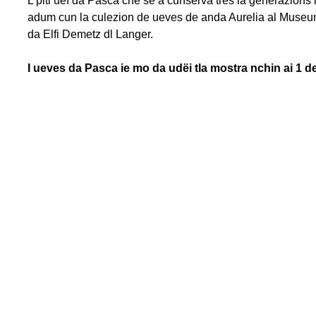
L pitl uef da Pasca che se à cunservà tres la generazions 
adum cun la culezion de ueves de anda Aurelia al Muse
da Elfi Demetz dl Langer.
I ueves da Pasca ie mo da udëi tla mostra nchin ai 1 de