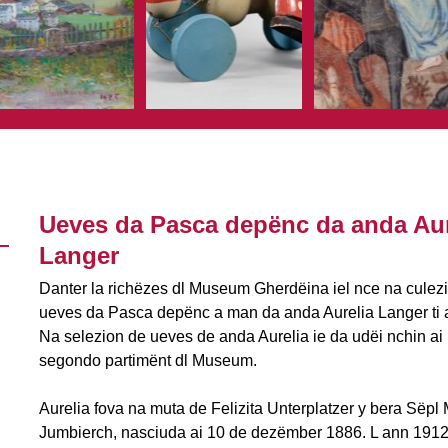
Ueves da Pasca depënc da anda Aur
Langer
Danter la richëzes dl Museum Gherdëina iel nce na culez
ueves da Pasca depënc a man da anda Aurelia Langer ti a
Na selezion de ueves de anda Aurelia ie da udëi nchin ai 1
segondo partimënt dl Museum.
Aurelia fova na muta de Felizita Unterplatzer y bera Sëpl
Jumbierch, nasciuda ai 10 de dezëmber 1886. L ann 1912