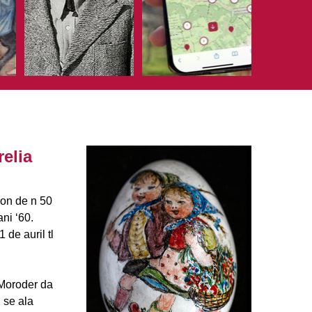
elia
ion de n 50
ni ‘60.
 de auril tl
 Moroder da
 se ala