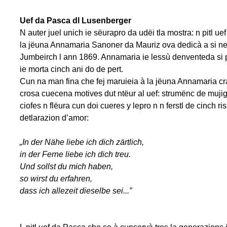
Uef da Pasca dl Lusenberger
N auter juel unich ie sëurapro da udëi tla mostra: n pitl ue
la jëuna Annamaria Sanoner da Mauriz ova dedicà a si ne
Jumbeirch l ann 1869. Annamaria ie lessù denventeda si 
ie morta cinch ani do de pert.
Cun na man fina che fej maruieia à la jëuna Annamaria cra
crosa cuecena motives dut ntëur al uef: strumënc de muji
ciofes n flëura cun doi cueres y lepro n n ferstl de cinch r
detlarazion d’amor:
„In der Nähe liebe ich dich zärtlich,
in der Ferne liebe ich dich treu.
Und sollst du mich haben,
so wirst du erfahren,
dass ich allezeit dieselbe sei...”