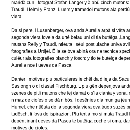
maridà cun l fotograf Stefan Langer y à abù cinch mutons: 
Traudl, Helmi y Franz. L uem y tramedoi mutons ala perd
viera.
Da si pere, l Lusenberger, ova anda Aurelia arpà si vëta art
segonda viera fovela da urté belau uni di tla butëiga „Lang
mutans Relly y Traudl, ntlëuta l sëul post ulache univa sv
fotografies a Urtijëi. Ëila se òva abinà ora na tecnica spezi
culëur ala fotografies blanch y fosch; y tlo te butëiga dep
Aurelia nce i ueves da Pasca.
Danter i motives plu particuleres ie chël da dlieja da Sacu
Saslongh o dl ciastel Fischburg. L plu gën depenjova and
szenes de pitli mutons che fej damat o s’la cianta y sona,
n maz de ciofes o se dà n bòs. I desënies dla muniga jëu
Humel, che ntlëuta do la segonda viera ova truep suzès pr
tudësch, ti fova de ispirazion. Plu tert à mo si muta Traudl
depënt inant ueves da Pasca te butëiga coche si oma, dan
motives de ciofes.