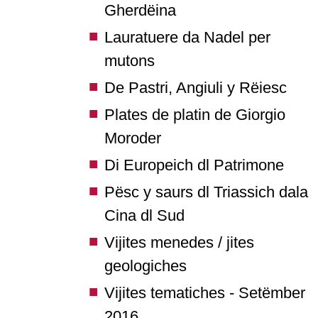
Gherdëina
Lauratuere da Nadel per
mutons
De Pastri, Angiuli y Rëiesc
Plates de platin de Giorgio
Moroder
Di Europeich dl Patrimone
Pësc y saurs dl Triassich dala
Cina dl Sud
Vijites menedes / jites
geologiches
Vijites tematiches - Setëmber
2016