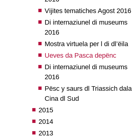
Vijites tematiches Agost 2016
Di internaziunel di museums
2016
Mostra virtuela per l di dl’ëila
Ueves da Pasca depënc
Di internaziunel di museums
2016
Pësc y saurs dl Triassich dala
Cina dl Sud
2015
2014
2013