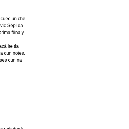
f cueciun che
vic Sëpl da
prima fëna y
zà ite tla
ga cun notes,
isses cun na