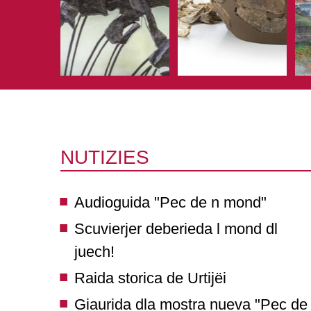
NUTIZIES
Audioguida "Pec de n mond"
Scuvierjer deberieda l mond dl
juech!
Raida storica de Urtijëi
Giaurida dla mostra nueva "Pec de