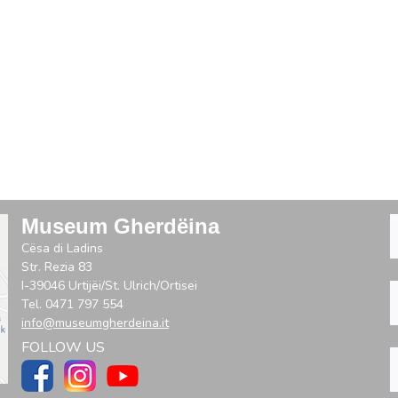
Museum Gherdëina
Cësa di Ladins
Str. Rezia 83
I-39046 Urtijëi/St. Ulrich/Ortisei
Tel. 0471 797 554
info@museumgherdeina.it
FOLLOW US