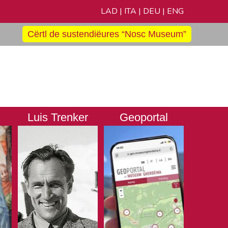
LAD
|
ITA
|
DEU
|
ENG
Cërtl de sustendiëures “Nosc Museum”
Luis Trenker
Geoportal