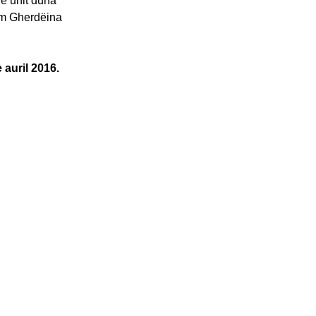
ie unit dunà
um Gherdëina
 auril 2016.