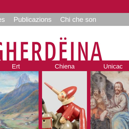
es
Publicazions
Chi che son
Ert
Chiena
Unicac