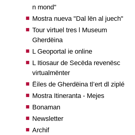
n mond"
Mostra nueva "Dal lën al juech"
Tour virtuel tres l Museum
Gherdëina
L Geoportal ie online
L Itiosaur de Secëda revenësc
virtualmënter
Ëiles de Gherdëina tl’ert dl ziplé
Mostra Itineranta - Mejes
Bonaman
Newsletter
Archif