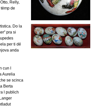
Otto, Relly,
ù tëmp de
istica. Do la
er“ pra si
ilupedes
ela per ti dé
enjova anda
n cun l
a Aurelia
 che se scinca
na Berta
a l publich
 Langer
tladut