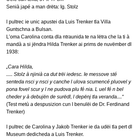
Senià japé a man drëta: Ig. Stolz
I pultrec ie unic apustei da Luis Trenker tla Villa
Guntschna a Bulsan.
L’oma Carolina conta dla ntraunida te na lëtra che la ti à
mandà a si jëndra Hilda Trenker ai prims de nuvëmber dl
1938:
„Cara Hilda,
..... Stolz à njinià ca dut trëi iedesc. Ie messove sté
senteda nsci y nsci y canche l ulova scumencé pluovel y
pona fovel scur y l ne pudova plu fé nia. L uel fé n bel
cheder y à debujën de surëdl, l depënj tla veranda....“
(Test metù a despusizion cun l benulëi de Dr. Ferdinand
Trenker)
I pultrec de Carolina y Jakob Trenker ie da udëi tla pert dl
Museum dedicheda a Luis Trenker.