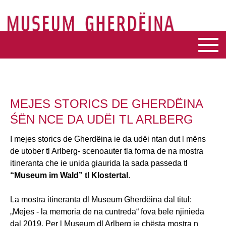
MEJES STORICS DE GHERDËINA
ŚËN NCE DA UDËI TL ARLBERG
I mejes storics de Gherdëina ie da udëi ntan dut l mëns
de utober tl Arlberg- scenoauter tla forma de na mostra
itineranta che ie unida giaurida la sada passeda tl
“Museum im Wald” tl Klostertal
.
La mostra itineranta dl Museum Gherdëina dal titul:
„Mejes - la memoria de na cuntreda“ fova bele njinieda
dal 2019. Per l Museum dl Arlberg ie chësta mostra n