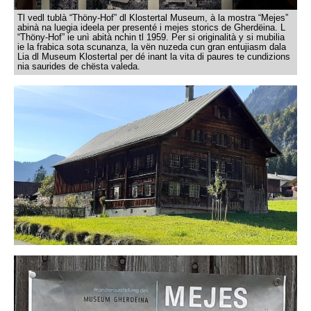
Tl vedl tublà “Thöny-Hof” dl Klostertal Museum, à la mostra “Mejes”
abinà na luegia ideela per presenté i mejes storics de Gherdëina. L
“Thöny-Hof” ie unì abità nchin tl 1959. Per si originalità y si mubilia
ie la frabica sota scunanza, la vën nuzeda cun gran entujiasm dala
Lia dl Museum Klostertal per dé inant la vita di paures te cundizions
nia saurides de chësta valeda.