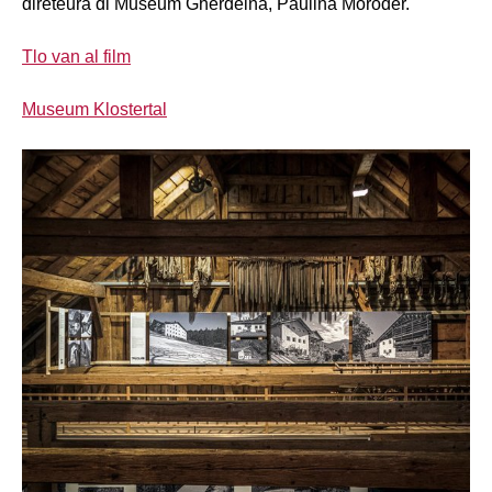
diretëura dl Museum Gherdëina, Paulina Moroder.
Tlo van al film
Museum Klostertal