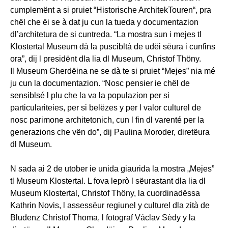
cumplemënt a si pruiet “Historische ArchitekTouren“, pra
chël che ëi se à dat ju cun la tueda y documentazion
dl’architetura de si cuntreda. “La mostra sun i mejes tl
Klostertal Museum dà la puscibltà de udëi sëura i cunfins
ora”, dij l presidënt dla lia dl Museum, Christof Thöny.
Il Museum Gherdëina ne se dà te si pruiet “Mejes” nia mé
ju cun la documentazion. “Nosc pensier ie chël de
sensiblsé l plu che la va la populazion per si
particulariteies, per si belëzes y per l valor culturel de
nosc parimone architetonich, cun l fin dl varenté per la
generazions che vën do”, dij Paulina Moroder, diretëura
dl Museum.
N sada ai 2 de utober ie unida giaurida la mostra „Mejes”
tl Museum Klostertal. L fova leprò l sëurastant dla lia dl
Museum Klostertal, Christof Thöny, la cuordinadëssa
Kathrin Novis, l assessëur regiunel y culturel dla zità de
Bludenz Christof Thoma, l fotograf Václav Sèdy y la