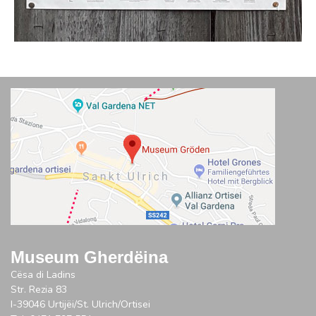
Museum Gherdëina
Cësa di Ladins
Str. Rezia 83
I-39046 Urtijëi/St. Ulrich/Ortisei