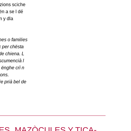
azions sciche
ën a se l dé
n y dla
es o families
c per chësta
de chiena. L
 scumencià l
 ënghe crì n
ions.
e prià bel de
ES, MAZÒCULES Y TICA-