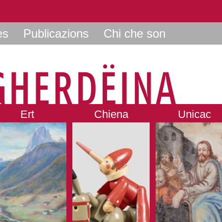
es
Publicazions
Chi che son
Ert
Chiena
Unicac