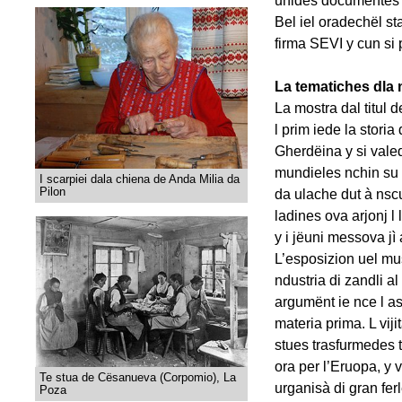
unides documentes c
Bel iel oradechël st
firma SEVI y cun si 
La tematiches dla
La mostra dal titul 
l prim iede la stori
Gherdëina y si valed
mundieles nchin su a
I scarpiei dala chiena de Anda Milia da
Pilon
da ulache dut à nsc
ladines ova arjonj l 
y i jëuni messova jì
L’esposizion uel must
ndustria di zandli al
argumënt ie nce l a
materia prima. L viji
stues trasfurmedes t
ora per l’Eruopa, y 
Te stua de Cësanueva (Corpomio), La
urganisà di gran fer
Poza