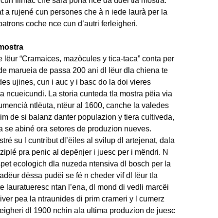
un filmac che sarà pona nce da udëi tla mostra.
at a rujené cun persones che à n iede laurà per la
patrons coche nce cun d’autri ferleigheri.
 mostra
de lëur “Cramaices, mazòcules y tica-taca” conta per
a de marueia de passa 200 ani dl lëur dla chiena te
es ujines, cun i auc y i basc do la doi vieres
 ncueicundi. La storia cunteda tla mostra pëia via
umencià ntlëuta, ntëur al 1600, canche la valedes
lim de si balanz danter populazion y tiera cultiveda,
 a se abiné ora setores de produzion nueves.
ré su l cuntribut dl’ëiles al svilup dl artejenat, dala
 ziplé pra penic al depënjer i juesc per i mëndri. N
spet ecologich dla nuzeda ntensiva dl bosch per la
tadëur dëssa pudëi se fé n cheder vif dl lëur tla
e lauratueresc ntan l’ena, dl mond di vedli marcëi
viver pea la ntraunides di prim crameri y l cumerz
leigheri dl 1900 nchin ala ultima produzion de juesc