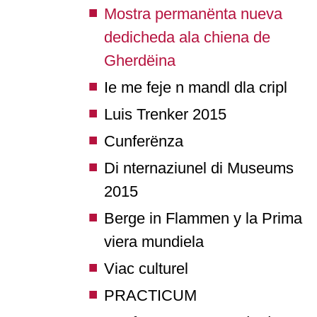
Mostra permanënta nueva
dedicheda ala chiena de
Gherdëina
Ie me feje n mandl dla cripl
Luis Trenker 2015
Cunferënza
Di nternaziunel di Museums
2015
Berge in Flammen y la Prima
viera mundiela
Viac culturel
PRACTICUM