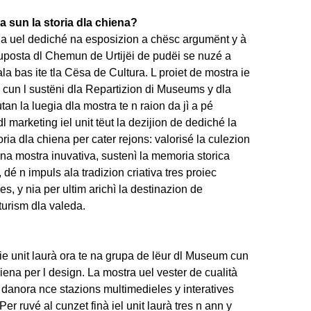
a sun la storia dla chiena?
 uel dediché na esposizion a chësc argumënt y à
ruposta dl Chemun de Urtijëi de pudëi se nuzé a
ala bas ite tla Cësa de Cultura. L proiet de mostra ie
3 cun l sustëni dla Repartizion di Museums y dla
tan la luegia dla mostra te n raion da jì a pé
l marketing iel unit tëut la dezijion de dediché la
ria dla chiena per cater rejons: valorisé la culezion
na mostra inuvativa, sustenì la memoria storica
, dé n impuls ala tradizion criativa tres proiec
es, y nia per ultim arichì la destinazion de
turism dla valeda.
ie unit laurà ora te na grupa de lëur dl Museum cun
Viena per l design. La mostra uel vester de cualità
j danora nce stazions multimedieles y interatives
Per ruvé al cunzet finà iel unit laurà tres n ann y