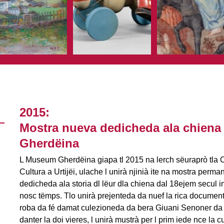
2015:
Mostra nueva dedicheda ala chiena
Gherdëina
L Museum Gherdëina giapa tl 2015 na lerch sëuraprò tla 
Cultura a Urtijëi, ulache l unirà njinià ite na mostra perma
dedicheda ala storia dl lëur dla chiena dal 18ejem secul i
nosc tëmps. Tlo unirà prejenteda da nuef la rica documen
roba da fé damat culezioneda da bera Giuani Senoner da V
danter la doi vieres, l unirà mustrà per l prim iede nce la 