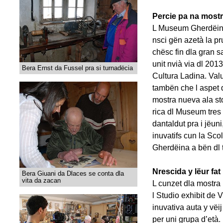
Percie pa na mostr
L Museum Gherdëina
nsci gën azetà la p
chësc fin dla gran s
unit nvià via dl 201
Bera Ernst da Fussel pra si turnadëcia
Cultura Ladina. Valu
tambën che l aspet d
mostra nueva ala sto
rica dl Museum tres 
dantaldut pra i jëuni
inuvatifs cun la Scol
Gherdëina a bën dl 
Nrescida y lëur fat
Bera Giuani da Dlaces se conta dla
vita da zacan
L cunzet dla mostra 
l Studio exhibit de 
inuvativa auta y vëi
per uni grupa d’età. 