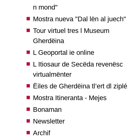
n mond"
Mostra nueva "Dal lën al juech"
Tour virtuel tres l Museum
Gherdëina
L Geoportal ie online
L Itiosaur de Secëda revenësc
virtualmënter
Ëiles de Gherdëina tl’ert dl ziplé
Mostra Itineranta - Mejes
Bonaman
Newsletter
Archif