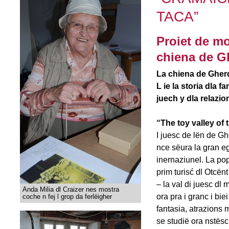
TACA”
Proiet de mo
chiena de G
La chiena de Gherd
L ie la storia dla f
juech y dla relazi
“The toy valley of
I juesc de lën de Ghe
nce sëura la gran e
inernaziunel. La pop
prim turisć dl Otcën
– la val di juesc d
Anda Milia dl Craizer nes mostra
ora pra i granc i bi
coche n fej l grop da ferlëigher
fantasia, atrazions
se studië ora nstësc 