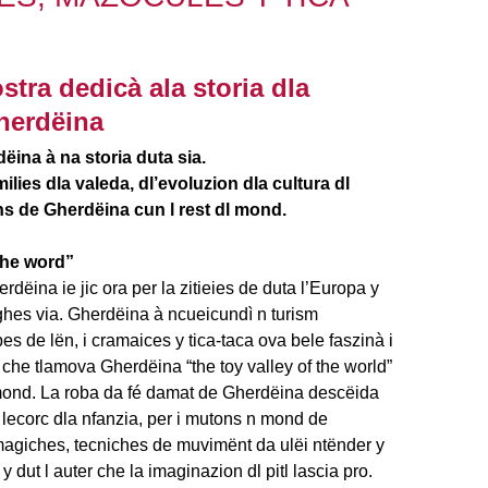
stra dedicà ala storia dla
herdëina
ëina à na storia duta sia.
amilies dla valeda, dl’evoluzion dla cultura dl
ons de Gherdëina cun l rest dl mond.
 the word”
rdëina ie jic ora per la zitieies de duta l’Europa y
ghes via. Gherdëina à ncueicundì n turism
es de lën, i cramaices y tica-taca ova bele faszinà i
t che tlamova Gherdëina “the toy valley of the world”
l mond. La roba da fé damat de Gherdëina descëida
ei lecorc dla nfanzia, per i mutons n mond de
 magiches, tecniches de muvimënt da ulëi ntënder y
y dut l auter che la imaginazion dl pitl lascia pro.