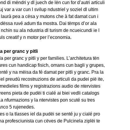
d di mëndri y dl juech de lën cun for d’autri articuli
j var a var cun l svilup ndustriel y soziel dl ultim
 laurà pea a cësa y mutons che à fat damat cun i
dëssa ruvé adum tla mostra. Dai tëmps d’or ala
chin su ala ndustria dl turism de ncueicundi ie l
ls creatif y n motor per l’economia.
 per granc y pitli
per granc y pitli y per families. L’architetura tën
ures cun handicap fisich, omans cun bagli y grupes,
enté y na mëisa da fé damat per pitli y granc. Pra la
iel preudù recostruzions de articuli da pudei pië ite,
imedieles films y registrazions audio de ntervistes
eens pieta de pudëi ti cialé ai biei vedli catalogs
 nfurmazions y la ntervistes pon scuté su tres
nco 5 rujenedes.
es o la tlasses iel da pudëi se senté ju y cialé pro
 na profesciunista cun cëves de Pulcinela ziplëi te