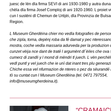
juesc de lën dla firma SEVI di ani 1930-1980 y autra dun
chëla dla firma Josef Comploj di ani 1920-1960. L proiet v
cun l sustëni dl Chemun de Urtijëi, dla Provinzia de Bulsa
Region.
L Museum Gherdëina chier mo vedla fotografies de person
che zipla, torna, depënj roba da fé damat y pec nteressan
mostra, coche vedla massaria adurveda per la produzion 
cunzet vëija nce dant de traté l argumënt dl´ëiles che ova
cumerz di zandli y l mond di mëndri tl juech. L vën perchël
vedl puntl y vel juech che ie unì dat inant tres plu generaz
Chiche essa vel nfurmazion de nteres o pez da sëurandé i
tò su cuntat cun l Museum Gherdëina (tel. 0471 797554,
info@museumgherdeina.it).
“CRAMAIC