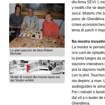
dla firma SEVI. L mon
y motifs che se dejëu
secul. Mutons che à
juesc de Gherdëina 
crises economiches n
tema dl juech n impu
Na mostra inuvativa
La mostra ie penseda 
La gran pascion de bera Robert
nce cont de vijitadë
Moroder
la pieta lueges da s
stazions interatives 
pra la stazions mult
cun la jënt. Touchscr
Model dl cunzet dla mostra laurà ora
dal Studio exhibit
mo depënc a man. La
audioguides te alma
Per i mëndri o famili
dal vif a n teater de
Gherdëina.