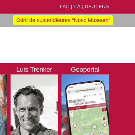
LAD
|
ITA
|
DEU
|
ENG
Cërtl de sustendiëures “Nosc Museum”
Luis Trenker
Geoportal