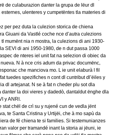
ë de culaburazion danter la grupa de lëur dl
sternes, ulenteres y cumpetëntes tla materies di
pez per pez duta la culezion storica de chiena
a Giuani da Vastlé coche nce d’autra culezions
 tl mumënt nia n mostra, la culezions di ani 1930-
dla SEVI di ani 1950-1980, de n dut passa 1000
aspec de nteres iel unit fat na selezion di obiec da
a nueva. N à nce cris adum da privac documënc,
 esponac che manciova mo. L ie unit elaburà l fil
at tuedes spezifiches n cont dl cuntribut dl’ëiles y
a dl artejanat. N se à fat n cheder plu sot dla
 danter la doi vieres y dadedò, dantaldut ënghe dla
VI y ANRI.
 stat chël de crì su y rujené cun de vedla jënt
lva, te Santa Cristina y Urtijëi, che à mo sapù da
era de fé chiena te si families. Si testemunianzes
an valor per tramandé inant la storia ai jëuni, ie