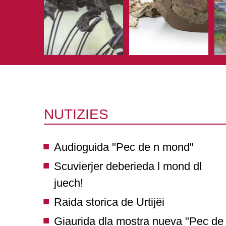
NUTIZIES
Audioguida "Pec de n mond"
Scuvierjer deberieda l mond dl
juech!
Raida storica de Urtijëi
Giaurida dla mostra nueva "Pec de