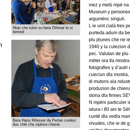
mez y metù mpé na r
Museum y persones e
argumënc singuli.
L ie unit cialà tres 
Ntan che tulon su bera Othmar te si
berstot
purteda adum da ber
plu jëunes che ne ie
n
1940 y la culezion 
pec. Valutan de plu 
mëter ora tla mostr
fotografies y d’autri
cueciun dla mostra, f
di mutons ala ndustri
produzion de chiena
storia dla firmes SE
N mpëni particuler ie
sëura i 80 ani te Së
cunté dla vedla mani
Bera Hans Rifesser da Pertan cunësc
vivudes, che ie de gr
duc chëi che ziplova chiena