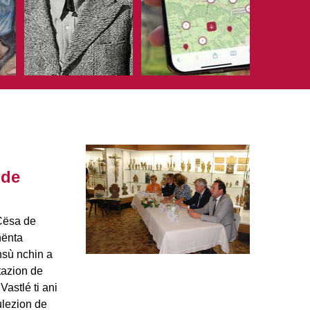
 de
Cësa de
nënta
nsù nchin a
tazion de
astlé ti ani
culezion de