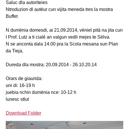
Saluc dla autoriteies
Ntroduzion dl autëur cun vijita meneda tres la mostra
Buffet
N dumënia domesdi, ai 21.09.2014, vëniel pità na jita cun
l Prof. Lutz a ti cialé an valgun vedli mejes te Sëlva.
N se anconta dala 14.00 pra la Scola mesana sun Plan
da Tieja.
Dureda dla mostra: 20.09.2014 - 26.10.20.14
Orars de giaurida:
uni di: 16-19 h
juebia nchin dumënia nce: 10-12 h
lunesc stlut
Download Folder