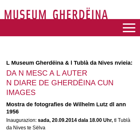
L Museum Gherdëina & l Tublà da Nives nvieia:
DA N MESC A L AUTER
N DIARE DE GHERDËINA CUN
IMAGES
Mostra de fotografies de Wilhelm Lutz dl ann
1956
Inaugurazion:
sada, 20.09.2014 dala 18.00 Uhr,
tl Tublà
da Nives te Sëlva