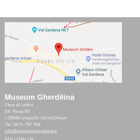
Museum Gherdëina
Cësa di Ladins
Str. Rezia 83
I-39046 Urtijëi/St. Ulrich/Ortisei
Tel. 0471 797 554
info@museumgherdeina.it
FOLLOW US