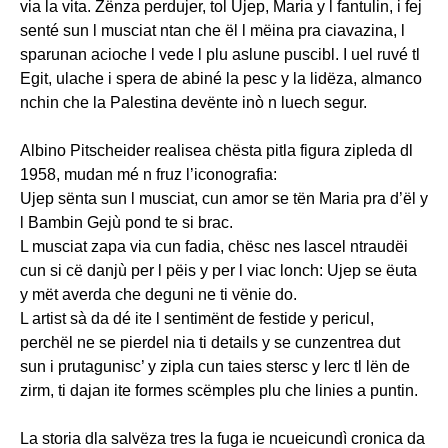
via la vita. Zënza perdujer, tol Ujep, Maria y l fantulin, i fej
senté sun l musciat ntan che ël l mëina pra ciavazina, l
sparunan acioche l vede l plu aslune puscibl. I uel ruvé tl
Egit, ulache i spera de abiné la pesc y la lidëza, almanco
nchin che la Palestina devënte inò n luech segur.
Albino Pitscheider realisea chësta pitla figura zipleda dl
1958, mudan mé n fruz l’iconografia:
Ujep sënta sun l musciat, cun amor se tën Maria pra d’ël y
l Bambin Gejù pond te si brac.
L musciat zapa via cun fadia, chësc nes lascel ntraudëi
cun si cë danjù per l pëis y per l viac lonch: Ujep se ëuta
y mët averda che deguni ne ti vënie do.
L artist sà da dé ite l sentimënt de festide y pericul,
perchël ne se pierdel nia ti details y se cunzentrea dut
sun i prutagunisc’ y zipla cun taies stersc y lerc tl lën de
zirm, ti dajan ite formes scëmples plu che linies a puntin.
La storia dla salvëza tres la fuga ie ncueicundì cronica da