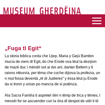
„Fuga tl Egit“
La storia biblica conta che Ujep, Maria y Gejù Bambin
mucia de viers dl Egit, do che Erode ova tëut la dezijion
de mazé duc i mëndri sot ai doi ani, danter Betlem y ti
raions ntëurvia, per tëma che coche dijiova la profezia, un
n mut fossa deventà „rë di Judieres“ y ëssa tëut ju Erode
da si tronn y unian po mancia de si putënza.
Ala Sacra Familia ti aspietel śën n tëmp de trica y tëmes, l
messëi for se ascuender cun la śira dl despot de ulëi ti tò