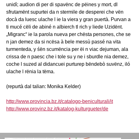
unidì; audion di per di spavënc de pëines y mort, dl
sfrutamënt supurtei da n stermile de desperei che vën
docà da luesc ulache l ie la viera y gran puertà. Purvan a
ti mucé cëli de abiné n albierch tl rich y liede Uzidënt.
„Migranc“ ie la parola nueva per chësta persones, che se
n jan demez da si ncësa à bele messù passé na vita
turmenteda, y śën scumëncia per ëi n viac dejuman, ala
crissa de n paesc che i tole su y ne i sburdle nia demez,
coche l suzed al didancuei purturep bëndebò suvënz, iló
ulache l rënia la tëma.
(repurtà dal talian: Monika Kelder)
http://www.provincia.bz.it/catalogo-beniculturali/it
http://www.provinz.bz.it/katalog-kulturgueter/de