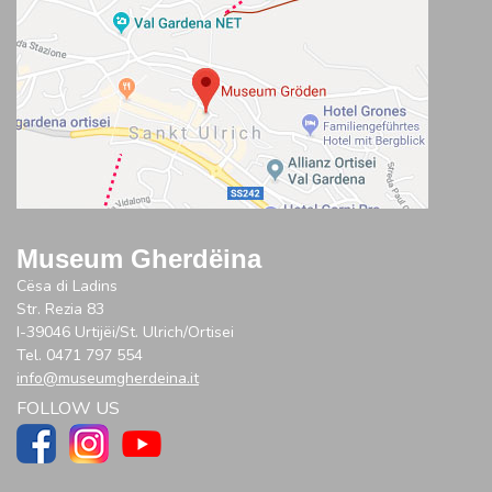
Museum Gherdëina
Cësa di Ladins
Str. Rezia 83
I-39046 Urtijëi/St. Ulrich/Ortisei
Tel. 0471 797 554
info@museumgherdeina.it
FOLLOW US