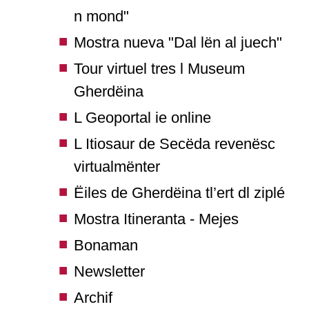
n mond"
Mostra nueva "Dal lën al juech"
Tour virtuel tres l Museum
Gherdëina
L Geoportal ie online
L Itiosaur de Secëda revenësc
virtualmënter
Ëiles de Gherdëina tl’ert dl ziplé
Mostra Itineranta - Mejes
Bonaman
Newsletter
Archif