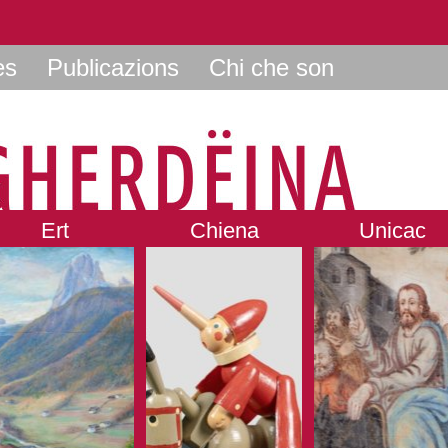
es
Publicazions
Chi che son
Ert
Chiena
Unicac