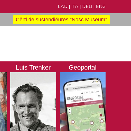
LAD
|
ITA
|
DEU
|
ENG
Cërtl de sustendiëures “Nosc Museum”
Luis Trenker
Geoportal