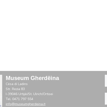
Museum Gherdëina
Cësa di Ladins
Str. Rezia 83
I-39046 Urtijëi/St. Ulrich/Ortisei
Tel. 0471 797 554
info@museumgherdeina.it